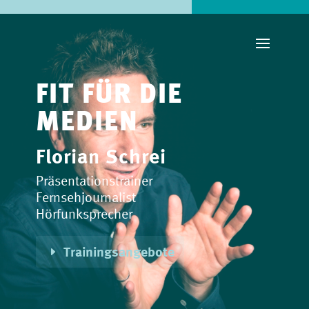
FIT FÜR DIE
MEDIEN
Florian Schrei
Präsentationstrainer
Fernsehjournalist
Hörfunksprecher
Trainingsangebote