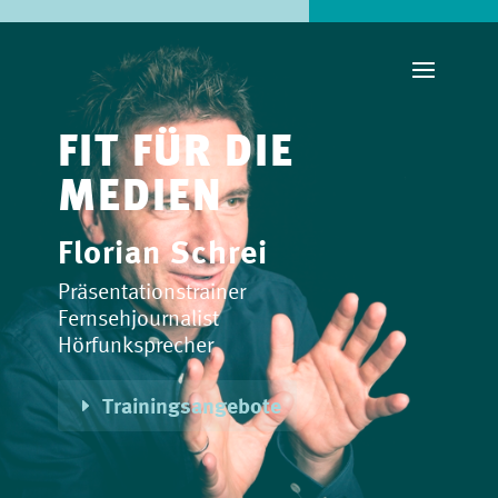
FIT FÜR DIE
MEDIEN
Florian Schrei
Präsentationstrainer
Fernsehjournalist
Hörfunksprecher
Trainingsangebote