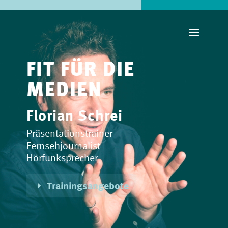
FIT FÜR DIE
MEDIEN
Florian Schrei
Präsentationstrainer
Fernsehjournalist
Hörfunksprecher
Trainingsangebote