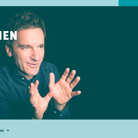
IEN
en