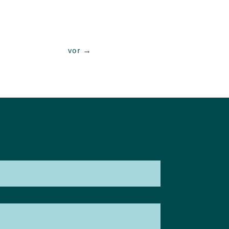
vor
→