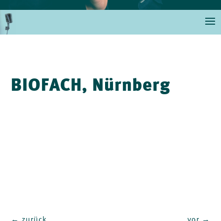
BIOFACH, Nürnberg
←
zurück
vor
→