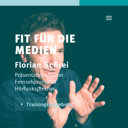
FIT FÜR DIE
MEDIEN
Florian Schrei
Präsentationstrainer
Fernsehjournalist
Hörfunksprecher
Trainingsangebote