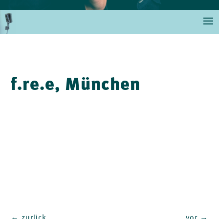
f.re.e, München
←
zurück
vor
→