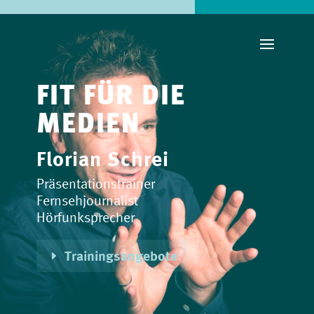
FIT FÜR DIE
MEDIEN
Florian Schrei
Präsentationstrainer
Fernsehjournalist
Hörfunksprecher
Trainingsangebote