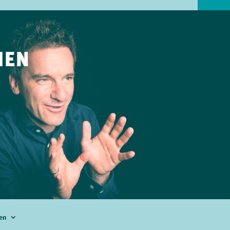
IEN
en