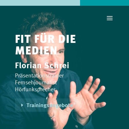
FIT FÜR DIE
MEDIEN
Florian Schrei
Präsentationstrainer
Fernsehjournalist
Hörfunksprecher
Trainingsangebote