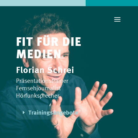
FIT FÜR DIE
MEDIEN
Florian Schrei
Präsentationstrainer
Fernsehjournalist
Hörfunksprecher
Trainingsangebote